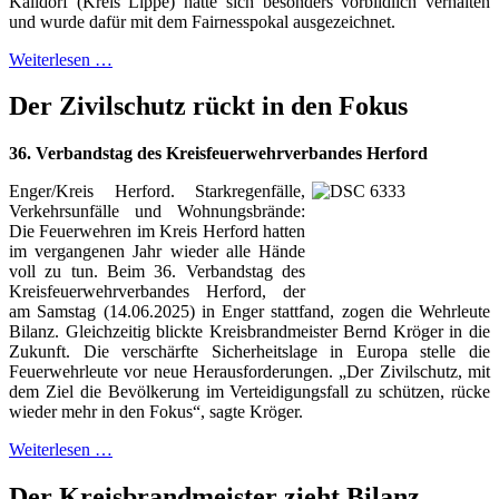
Kalldorf (Kreis Lippe) hatte sich besonders vorbildlich verhalten
und wurde dafür mit dem Fairnesspokal ausgezeichnet.
Weiterlesen …
Der Zivilschutz rückt in den Fokus
36. Verbandstag des Kreisfeuerwehrverbandes Herford
Enger/Kreis Herford. Starkregenfälle,
Verkehrsunfälle und Wohnungsbrände:
Die Feuerwehren im Kreis Herford hatten
im vergangenen Jahr wieder alle Hände
voll zu tun. Beim 36. Verbandstag des
Kreisfeuerwehrverbandes Herford, der
am Samstag (14.06.2025) in Enger stattfand, zogen die Wehrleute
Bilanz. Gleichzeitig blickte Kreisbrandmeister Bernd Kröger in die
Zukunft. Die verschärfte Sicherheitslage in Europa stelle die
Feuerwehrleute vor neue Herausforderungen. „Der Zivilschutz, mit
dem Ziel die Bevölkerung im Verteidigungsfall zu schützen, rücke
wieder mehr in den Fokus“, sagte Kröger.
Weiterlesen …
Der Kreisbrandmeister zieht Bilanz.