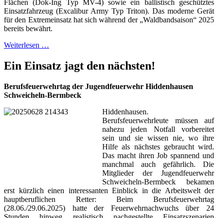
Flächen (Dok-Ing Typ MV-4) sowie ein ballistisch geschütztes
Einsatzfahrzeug (Excalibur Army Typ Triton). Das moderne Gerät
für den Extremeinsatz hat sich während der „Waldbandsaison“ 2025
bereits bewährt.
Weiterlesen …
Ein Einsatz jagt den nächsten!
Berufsfeuerwehrtag der Jugendfeuerwehr Hiddenhausen
Schweicheln-Bermbeck
Hiddenhausen.
Berufsfeuerwehrleute müssen auf
nahezu jeden Notfall vorbereitet
sein und sie wissen nie, wo ihre
Hilfe als nächstes gebraucht wird.
Das macht ihren Job spannend und
manchmal auch gefährlich. Die
Mitglieder der Jugendfeuerwehr
Schweicheln-Bermbeck bekamen
erst kürzlich einen interessanten Einblick in die Arbeitswelt der
hauptberuflichen Retter: Beim Berufsfeuerwehrtag
(28.06./29.06.2025) hatte der Feuerwehrnachwuchs über 24
Stunden hinweg realistisch nachgestellte Einsatzszenarien