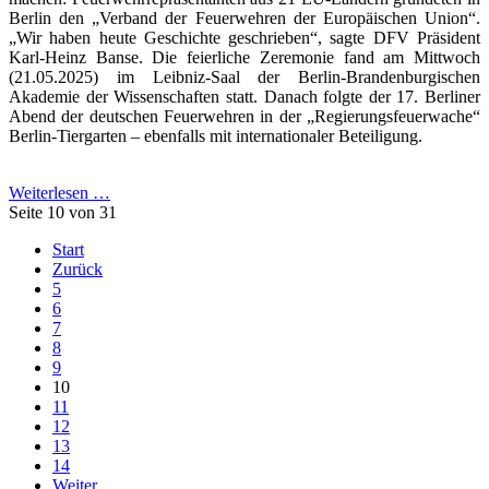
Berlin den „Verband der Feuerwehren der Europäischen Union“.
„Wir haben heute Geschichte geschrieben“, sagte DFV Präsident
Karl-Heinz Banse. Die feierliche Zeremonie fand am Mittwoch
(21.05.2025) im Leibniz-Saal der Berlin-Brandenburgischen
Akademie der Wissenschaften statt. Danach folgte der 17. Berliner
Abend der deutschen Feuerwehren in der „Regierungsfeuerwache“
Berlin-Tiergarten – ebenfalls mit internationaler Beteiligung.
Weiterlesen …
Seite 10 von 31
Start
Zurück
5
6
7
8
9
10
11
12
13
14
Weiter