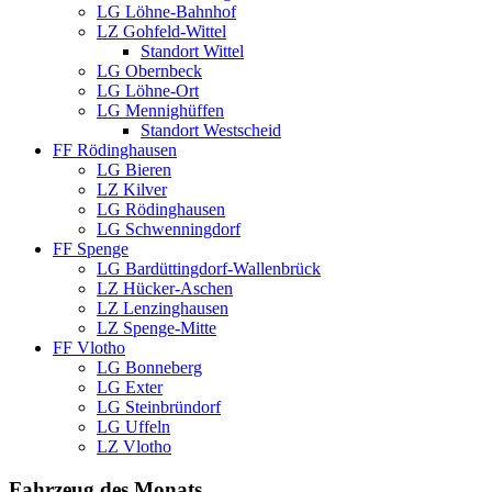
LG Löhne-Bahnhof
LZ Gohfeld-Wittel
Standort Wittel
LG Obernbeck
LG Löhne-Ort
LG Mennighüffen
Standort Westscheid
FF Rödinghausen
LG Bieren
LZ Kilver
LG Rödinghausen
LG Schwenningdorf
FF Spenge
LG Bardüttingdorf-Wallenbrück
LZ Hücker-Aschen
LZ Lenzinghausen
LZ Spenge-Mitte
FF Vlotho
LG Bonneberg
LG Exter
LG Steinbründorf
LG Uffeln
LZ Vlotho
Fahrzeug des Monats