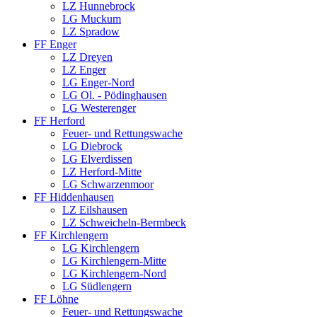
LZ Hunnebrock
LG Muckum
LZ Spradow
FF Enger
LZ Dreyen
LZ Enger
LG Enger-Nord
LG Ol. - Pödinghausen
LG Westerenger
FF Herford
Feuer- und Rettungswache
LG Diebrock
LG Elverdissen
LZ Herford-Mitte
LG Schwarzenmoor
FF Hiddenhausen
LZ Eilshausen
LZ Schweicheln-Bermbeck
FF Kirchlengern
LG Kirchlengern
LG Kirchlengern-Mitte
LG Kirchlengern-Nord
LG Südlengern
FF Löhne
Feuer- und Rettungswache