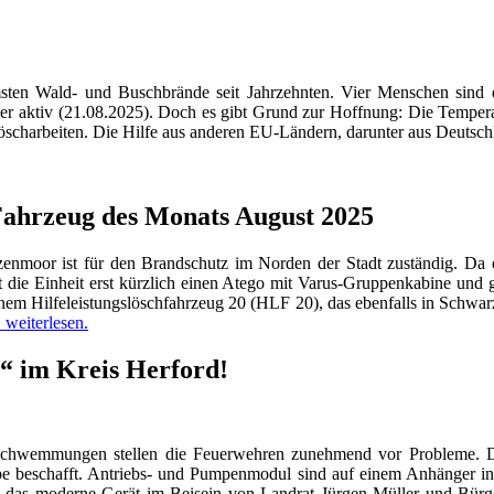
sten Wald- und Buschbrände seit Jahrzehnten. Vier Menschen sind d
r aktiv (21.08.2025). Doch es gibt Grund zur Hoffnung: Die Temperat
Löscharbeiten. Die Hilfe aus anderen EU-Ländern, darunter aus Deutsch
 Fahrzeug des Monats August 2025
nmoor ist für den Brandschutz im Norden der Stadt zuständig. Da d
hat die Einheit erst kürzlich einen Atego mit Varus-Gruppenkabine un
em Hilfeleistungslöschfahrzeug 20 (HLF 20), das ebenfalls in Schwarze
.. weiterlesen.
“ im Kreis Herford!
erschwemmungen stellen die Feuerwehren zunehmend vor Probleme. D
beschafft. Antriebs- und Pumpenmodul sind auf einem Anhänger insta
e das moderne Gerät im Beisein von Landrat Jürgen Müller und Bürg