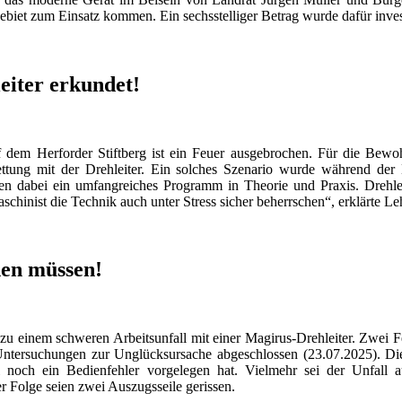
biet zum Einsatz kommen. Ein sechsstelliger Betrag wurde dafür invest
eiter erkundet!
 dem Herforder Stiftberg ist ein Feuer ausgebrochen. Für die Be
rettung mit der Drehleiter. Ein solches Szenario wurde während der
rten dabei ein umfangreiches Programm in Theorie und Praxis. Drehle
chinist die Technik auch unter Stress sicher beherrschen“, erklärte Leh
den müssen!
 zu einem schweren Arbeitsunfall mit einer Magirus-Drehleiter. Zwei 
e Untersuchungen zur Unglücksursache abgeschlossen (23.07.2025). 
noch ein Bedienfehler vorgelegen hat. Vielmehr sei der Unfall 
r Folge seien zwei Auszugsseile gerissen.