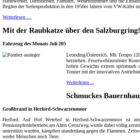
Handwerker, Dienstleister, Familien, Weltenbummler und die Einsatzk
Beginn der Serienproduktion in den 1950er Jahren vom VW-Käfer s
Weiterlesen …
Mit der Raubkatze über den Salzburgring
Fahrzeug des Monats Juli 205
Leonding/Österreich. Mit Tempo 120 
herziehen. Feuerwehrausrüster Rosenb
hohen Gewichts extrem sprintstark u
Tonner mit der innovativen Antriebs
Weiterlesen ...
Schmuckes Bauernhau
Großbrand in Herford-Schwarzenmoor
Herford. Auf Hof Wetehof in Herford-Schwarzenmoor ist am 
Pensionspferdebetriebs am Alten Grenzweg wurde dabei völlig zerstö
unterstützt wurden, kämpften stundenlang gegen die Flammen. Zeit
weder Menschen noch Tiere.