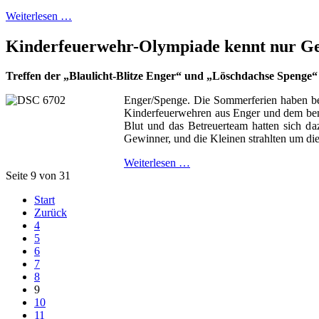
Weiterlesen …
Kinderfeuerwehr-Olympiade kennt nur G
Treffen der „Blaulicht-Blitze Enger“ und „Löschdachse Spenge“
Enger/Spenge. Die Sommerferien haben be
Kinderfeuerwehren aus Enger und dem bena
Blut und das Betreuerteam hatten sich d
Gewinner, und die Kleinen strahlten um die
Weiterlesen …
Seite 9 von 31
Start
Zurück
4
5
6
7
8
9
10
11