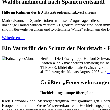
Waldbrandmodul nach Spanien entsandt
Hilfe im Rahmen des EU-Katastrophenschutzverfahrens
Madrid/Bonn. In Spanien toben in diesen Augusttagen die schlimm
unzählige Häuser wurden zerstört. 21 größere Brände sind noch imme
sind mittlerweile gesunken und „vorteilhafte Winde“ erleichtern die 
Weiterlesen …
Ein Varus für den Schutz der Nordstadt -
Herford. Die Löschgruppe Herford-Schwarze
Städten auch - mancherorts schwierig ist, 
TLF 3000, bildet die ideale Ergänzung zu ein
als Fahrzeug des Monats August 2025 vor.
.
Größter „Feuerwehrsauger
Hochleistungspumpe übergeben
Kreis Herford/Bünde. Starkregenereignisse mit großflächigen Üb
Kooperation mit dem Werre-Wasserverband eine Hochleistungspumpe 
Bünde-Holsen stationiert ist. Am Mittwochabend (6.08.2025) wurd