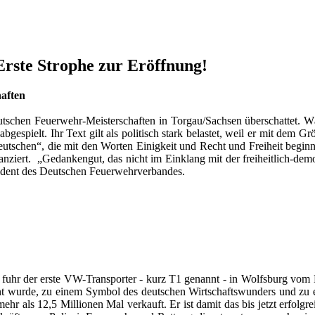
 Erste Strophe zur Eröffnung!
haften
eutschen Feuerwehr-Meisterschaften in Torgau/Sachsen überschattet. 
abgespielt. Ihr Text gilt als politisch stark belastet, weil er mit dem
Deutschen“, die mit den Worten Einigkeit und Recht und Freiheit beg
nziert. „Gedankengut, das nicht im Einklang mit der freiheitlich-dem
ident des Deutschen Feuerwehrverbandes.
uhr der erste VW-Transporter - kurz T1 genannt - in Wolfsburg vom B
nt wurde, zu einem Symbol des deutschen Wirtschaftswunders und zu e
mehr als 12,5 Millionen Mal verkauft. Er ist damit das bis jetzt erfolgr