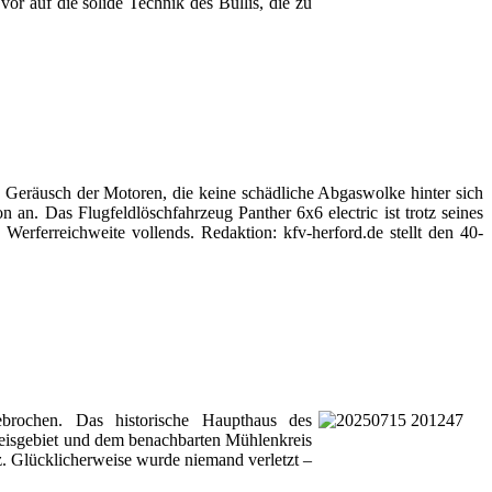
or auf die solide Technik des Bullis, die zu
e Geräusch der Motoren, die keine schädliche Abgaswolke hinter sich
n an. Das Flugfeldlöschfahrzeug Panther 6x6 electric ist trotz seines
erferreichweite vollends. Redaktion: kfv-herford.de stellt den 40-
brochen. Das historische Haupthaus des
reisgebiet und dem benachbarten Mühlenkreis
 Glücklicherweise wurde niemand verletzt –