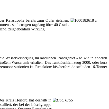
er Katastrophe bereits zum Opfer gefallen,
uren - sie betrugen tagelang über 40 Grad -
land, zeigt ebenfalls Wirkung.
ie Wasserversorgung im ländlichen Randgebiet - so wie in anderen
d großem Wassertank erhalten. Das Tanklöschfahrzeug 3000, oder kurz
nmoor stationiert ist. Redaktion: kfv-herford.de stellt den 16-Tonner
er Kreis Herford hat deshalb in
lliert, der bei der Löschgruppe
ermeisterin Susanne Rutenkröger