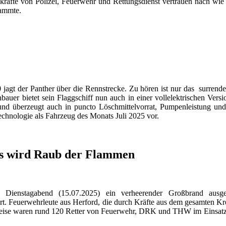
räfte von Polizei, Feuerwehr und Rettungsdienst vertrauen nach wie v
tammte.
!
jagt der Panther über die Rennstrecke. Zu hören ist nur das surrend
auer bietet sein Flaggschiff nun auch in einer vollelektrischen Versio
nd überzeugt auch in puncto Löschmittelvorrat, Pumpenleistung und W
technologie als Fahrzeug des Monats Juli 2025 vor.
s wird Raub der Flammen
Dienstagabend (15.07.2025) ein verheerender Großbrand ausge
rt. Feuerwehrleute aus Herford, die durch Kräfte aus dem gesamten K
weise waren rund 120 Retter von Feuerwehr, DRK und THW im Einsatz.