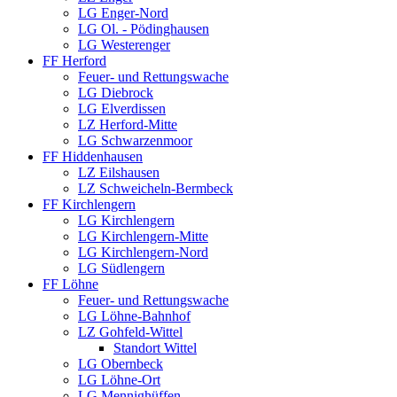
LG Enger-Nord
LG Ol. - Pödinghausen
LG Westerenger
FF Herford
Feuer- und Rettungswache
LG Diebrock
LG Elverdissen
LZ Herford-Mitte
LG Schwarzenmoor
FF Hiddenhausen
LZ Eilshausen
LZ Schweicheln-Bermbeck
FF Kirchlengern
LG Kirchlengern
LG Kirchlengern-Mitte
LG Kirchlengern-Nord
LG Südlengern
FF Löhne
Feuer- und Rettungswache
LG Löhne-Bahnhof
LZ Gohfeld-Wittel
Standort Wittel
LG Obernbeck
LG Löhne-Ort
LG Mennighüffen