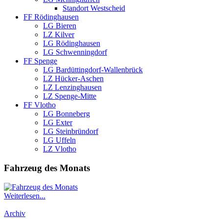
Standort Westscheid
FF Rödinghausen
LG Bieren
LZ Kilver
LG Rödinghausen
LG Schwenningdorf
FF Spenge
LG Bardüttingdorf-Wallenbrück
LZ Hücker-Aschen
LZ Lenzinghausen
LZ Spenge-Mitte
FF Vlotho
LG Bonneberg
LG Exter
LG Steinbründorf
LG Uffeln
LZ Vlotho
Fahrzeug des Monats
Weiterlesen...
Archiv