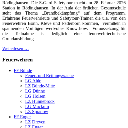
Rödinghausen. Die S-Gard Safetytour macht am 28. Februar 2026
Station in Rödinghausen. In der Aula der örtlichen Gesamtschule
steht das Thema „Brandbekämpfung“ auf dem Programm.
Erfahrene Feuerwehrleute und Safetytour-Trainer, die u.a. von den
Feuerwehren Bonn, Kleve und Paderborn kommen, vermitteln in
spannenden Vorträgen wertvolles Know-how. Voraussetzung für
die Teilnahme ist lediglich eine feuerwehrtechnische
Grundausbildung.
Weiterlesen …
Feuerwehren
FF Bünde
Feuer- und Rettungswache
LG Ahle
LZ Bünde-Mitte
LG Dünne
LG Holsen
LZ Hunnebrock
LG Muckum
LZ Spradow
FF Enger
LZ Dreyen
LZ Enger