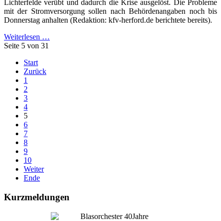
Lichterfelde verübt und dadurch die Krise ausgelöst. Die Probleme
mit der Stromversorgung sollen nach Behördenangaben noch bis
Donnerstag anhalten (Redaktion: kfv-herford.de berichtete bereits).
Weiterlesen …
Seite 5 von 31
Start
Zurück
1
2
3
4
5
6
7
8
9
10
Weiter
Ende
Kurzmeldungen