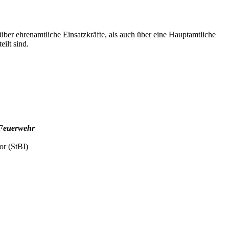
ber ehrenamtliche Einsatzkräfte, als auch über eine Hauptamtliche
ilt sind.
r Feuerwehr
or (StBI)