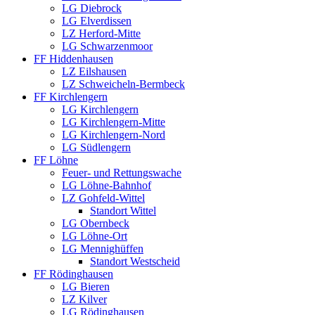
LG Diebrock
LG Elverdissen
LZ Herford-Mitte
LG Schwarzenmoor
FF Hiddenhausen
LZ Eilshausen
LZ Schweicheln-Bermbeck
FF Kirchlengern
LG Kirchlengern
LG Kirchlengern-Mitte
LG Kirchlengern-Nord
LG Südlengern
FF Löhne
Feuer- und Rettungswache
LG Löhne-Bahnhof
LZ Gohfeld-Wittel
Standort Wittel
LG Obernbeck
LG Löhne-Ort
LG Mennighüffen
Standort Westscheid
FF Rödinghausen
LG Bieren
LZ Kilver
LG Rödinghausen