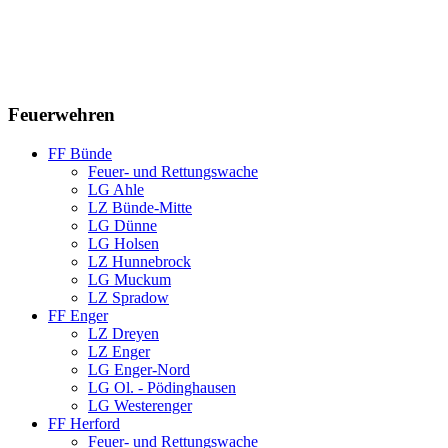
Feuerwehren
FF Bünde
Feuer- und Rettungswache
LG Ahle
LZ Bünde-Mitte
LG Dünne
LG Holsen
LZ Hunnebrock
LG Muckum
LZ Spradow
FF Enger
LZ Dreyen
LZ Enger
LG Enger-Nord
LG Ol. - Pödinghausen
LG Westerenger
FF Herford
Feuer- und Rettungswache