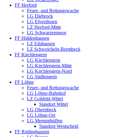
FF Herford
Feuer- und Rettungswache
LG Diebrock
LG Elverdissen
LZ Herford-Mitte
LG Schwarzenmoor
FF Hiddenhausen
LZ Eilshausen
LZ Schweicheln-Bermbeck
FF Kirchlengern
LG Kirchlengern
LG Kirchlengern-Mitte
LG Kirchlengern-Nord
LG Südlengern
FF Löhne
Feuer- und Rettungswache
LG Löhne-Bahnhof
LZ Gohfeld-Wittel
Standort Wittel
LG Obernbeck
LG Löhne-Ort
LG Mennighüffen
Standort Westscheid
FF Rödinghausen