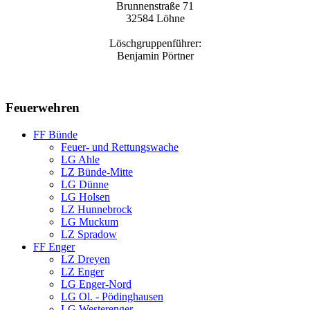
Brunnenstraße 71
32584 Löhne
Löschgruppenführer:
Benjamin Pörtner
Feuerwehren
FF Bünde
Feuer- und Rettungswache
LG Ahle
LZ Bünde-Mitte
LG Dünne
LG Holsen
LZ Hunnebrock
LG Muckum
LZ Spradow
FF Enger
LZ Dreyen
LZ Enger
LG Enger-Nord
LG Ol. - Pödinghausen
LG Westerenger