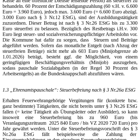
Kasse an eine öffentliche Dienste leistende Person) als steuerfrei zu
behandeln. 60 Prozent der Entschädigungszahlung (60 v.H. v. 6.600
Euro = 3.960 Euro), jedoch max. 3.600 Euro (= 6.600 Euro abzügl.
3.000 Euro nach § 3 Nr.12 EStG), sind der Ausbildungstätigkeit
zuzuordnen. Dieser Betrag ist nach § 3 Nr.26 EStG bis zu 3.300
Euro steuerfrei zu belassen. Bezüglich des Restbetrags i.H.v. 300
Euro liegt steuer- und sozialversicherungspflichtiger Arbeitslohn vor.
Die Kommune hat dafür zu sorgen, dass Steuern und Beiträge
abgeführt werden. Sofern das monatliche Entgelt (nach Abzug der
steuerfreien Beträge) nicht mehr als 603 Euro (Minijobgrenze ab
1.01.2026) beträgt, besteht ggf. die Möglichkeit, von einem
geringfügigen Beschäftigungsverhältnis (Minijob) auszugehen,
sodass pauschale Sozialabgaben (in der Regel 30 Prozent des
Arbeitsentgelts) an die Bundesknappschaft abzuführen wären.
1.3 „Ehrenamtspauschale“: Steuerbefreiung nach § 3 Nr.26a EStG
Erhalten Feuerwehrangehörige Vergütungen für (konkrete bzw.
ganz bestimmte) Tätigkeiten, die nicht bereits unter § 3 Nr.26 EStG
fallen (= keine Tätigkeit als Übungsleiter oder Ausbilder), so kann
insoweit eine Steuerbefreiung bis zu 960 Euro (bis
Veranlagungszeitraum 2025 840 Euro / bis VZ 2020 720 Euro) pro
Jahr gewährt werden. Unter die Steuerbefreiungsvorschrift des § 3
Nr.26a EStG fällt beispielsweise die Zahlung der
Einsatzentschädigung an den einzelnen Feuerwehrangehörigen.