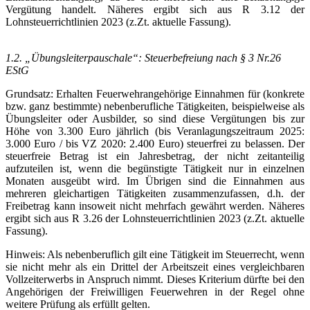
Vergütung handelt. Näheres ergibt sich aus R 3.12 der
Lohnsteuerrichtlinien 2023 (z.Zt. aktuelle Fassung).
1.2. „Übungsleiterpauschale“: Steuerbefreiung nach § 3 Nr.26
EStG
Grundsatz: Erhalten Feuerwehrangehörige Einnahmen für (konkrete
bzw. ganz bestimmte) nebenberufliche Tätigkeiten, beispielweise als
Übungsleiter oder Ausbilder, so sind diese Vergütungen bis zur
Höhe von 3.300 Euro jährlich (bis Veranlagungszeitraum 2025:
3.000 Euro / bis VZ 2020: 2.400 Euro) steuerfrei zu belassen. Der
steuerfreie Betrag ist ein Jahresbetrag, der nicht zeitanteilig
aufzuteilen ist, wenn die begünstigte Tätigkeit nur in einzelnen
Monaten ausgeübt wird. Im Übrigen sind die Einnahmen aus
mehreren gleichartigen Tätigkeiten zusammenzufassen, d.h. der
Freibetrag kann insoweit nicht mehrfach gewährt werden. Näheres
ergibt sich aus R 3.26 der Lohnsteuerrichtlinien 2023 (z.Zt. aktuelle
Fassung).
Hinweis: Als nebenberuflich gilt eine Tätigkeit im Steuerrecht, wenn
sie nicht mehr als ein Drittel der Arbeitszeit eines vergleichbaren
Vollzeiterwerbs in Anspruch nimmt. Dieses Kriterium dürfte bei den
Angehörigen der Freiwilligen Feuerwehren in der Regel ohne
weitere Prüfung als erfüllt gelten.