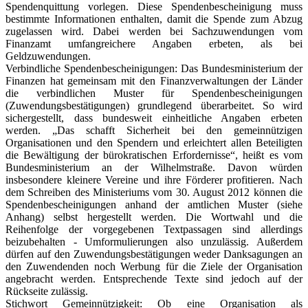
Spendenquittung vorlegen. Diese Spendenbescheinigung muss
bestimmte Informationen enthalten, damit die Spende zum Abzug
zugelassen wird. Dabei werden bei Sachzuwendungen vom
Finanzamt umfangreichere Angaben erbeten, als bei
Geldzuwendungen.
Verbindliche Spendenbescheinigungen: Das Bundesministerium der
Finanzen hat gemeinsam mit den Finanzverwaltungen der Länder
die verbindlichen Muster für Spendenbescheinigungen
(Zuwendungsbestätigungen) grundlegend überarbeitet. So wird
sichergestellt, dass bundesweit einheitliche Angaben erbeten
werden. „Das schafft Sicherheit bei den gemeinnützigen
Organisationen und den Spendern und erleichtert allen Beteiligten
die Bewältigung der bürokratischen Erfordernisse“, heißt es vom
Bundesministerium an der Wilhelmstraße. Davon würden
insbesondere kleinere Vereine und ihre Förderer profitieren. Nach
dem Schreiben des Ministeriums vom 30. August 2012 können die
Spendenbescheinigungen anhand der amtlichen Muster (siehe
Anhang) selbst hergestellt werden. Die Wortwahl und die
Reihenfolge der vorgegebenen Textpassagen sind allerdings
beizubehalten - Umformulierungen also unzulässig. Außerdem
dürfen auf den Zuwendungsbestätigungen weder Danksagungen an
den Zuwendenden noch Werbung für die Ziele der Organisation
angebracht werden. Entsprechende Texte sind jedoch auf der
Rückseite zulässig.
Stichwort Gemeinnützigkeit: Ob eine Organisation als