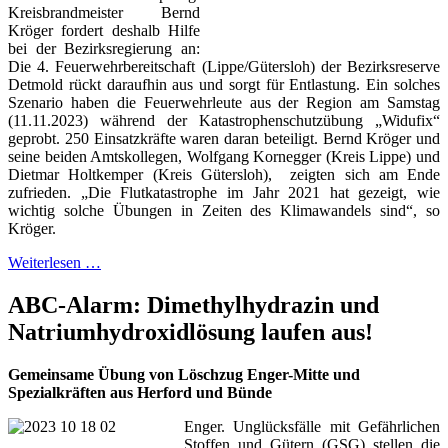
Kreisbrandmeister Bernd
Kröger fordert deshalb Hilfe
bei der Bezirksregierung an:
Die 4. Feuerwehrbereitschaft (Lippe/Gütersloh) der Bezirksreserve
Detmold rückt daraufhin aus und sorgt für Entlastung. Ein solches
Szenario haben die Feuerwehrleute aus der Region am Samstag
(11.11.2023) während der Katastrophenschutzübung „Widufix“
geprobt. 250 Einsatzkräfte waren daran beteiligt. Bernd Kröger und
seine beiden Amtskollegen, Wolfgang Kornegger (Kreis Lippe) und
Dietmar Holtkemper (Kreis Gütersloh), zeigten sich am Ende
zufrieden. „Die Flutkatastrophe im Jahr 2021 hat gezeigt, wie
wichtig solche Übungen in Zeiten des Klimawandels sind“, so
Kröger.
Weiterlesen …
ABC-Alarm: Dimethylhydrazin und
Natriumhydroxidlösung laufen aus!
Gemeinsame Übung von Löschzug Enger-Mitte und
Spezialkräften aus Herford und Bünde
Enger. Unglücksfälle mit Gefährlichen
Stoffen und Gütern (GSG) stellen die