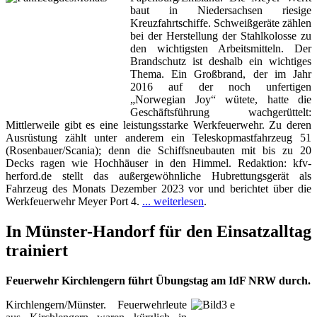
baut in Niedersachsen riesige
Kreuzfahrtschiffe. Schweißgeräte zählen
bei der Herstellung der Stahlkolosse zu
den wichtigsten Arbeitsmitteln. Der
Brandschutz ist deshalb ein wichtiges
Thema. Ein Großbrand, der im Jahr
2016 auf der noch unfertigen
„Norwegian Joy“ wütete, hatte die
Geschäftsführung wachgerüttelt:
Mittlerweile gibt es eine leistungsstarke Werkfeuerwehr. Zu deren
Ausrüstung zählt unter anderem ein Teleskopmastfahrzeug 51
(Rosenbauer/Scania); denn die Schiffsneubauten mit bis zu 20
Decks ragen wie Hochhäuser in den Himmel. Redaktion: kfv-
herford.de stellt das außergewöhnliche Hubrettungsgerät als
Fahrzeug des Monats Dezember 2023 vor und berichtet über die
Werkfeuerwehr Meyer Port 4.
... weiterlesen
.
In Münster-Handorf für den Einsatzalltag
trainiert
Feuerwehr Kirchlengern führt Übungstag am IdF NRW durch.
Kirchlengern/Münster. Feuerwehrleute