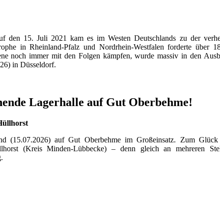
uf den 15. Juli 2021 kam es im Westen Deutschlands zu der verhee
trophe in Rheinland-Pfalz und Nordrhein-Westfalen forderte über 
fene noch immer mit den Folgen kämpfen, wurde massiv in den Ausba
26) in Düsseldorf.
nende Lagerhalle auf Gut Oberbehme!
üllhorst
end (15.07.2026) auf Gut Oberbehme im Großeinsatz. Zum Glück
llhorst (Kreis Minden-Lübbecke) – denn gleich an mehreren St
.