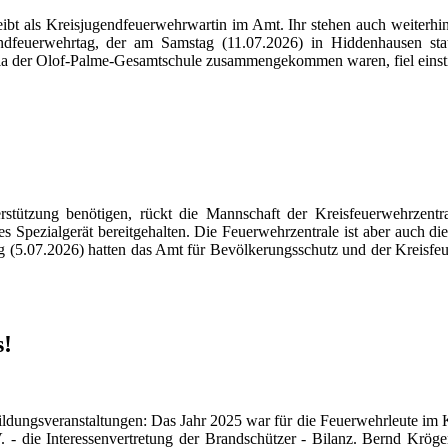
eibt als Kreisjugendfeuerwehrwartin im Amt. Ihr stehen auch weiter
gendfeuerwehrtag, der am Samstag (11.07.2026) in Hiddenhausen st
a der Olof-Palme-Gesamtschule zusammengekommen waren, fiel einstimm
tützung benötigen, rückt die Mannschaft der Kreisfeuerwehrzentr
Spezialgerät bereitgehalten. Die Feuerwehrzentrale ist aber auch die 
g (5.07.2026) hatten das Amt für Bevölkerungsschutz und der Kreisf
s!
ldungsveranstaltungen: Das Jahr 2025 war für die Feuerwehrleute im 
 - die Interessenvertretung der Brandschützer - Bilanz. Bernd Kröge