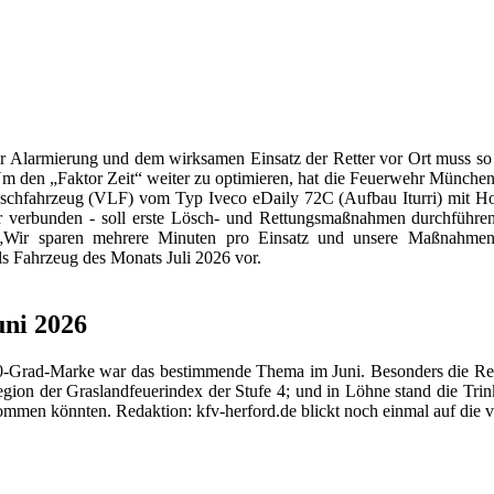
 Alarmierung und dem wirksamen Einsatz der Retter vor Ort muss so 
 den „Faktor Zeit“ weiter zu optimieren, hat die Feuerwehr München 
slöschfahrzeug (VLF) vom Typ Iveco eDaily 72C (Aufbau Iturri) mit 
r verbunden - soll erste Lösch- und Rettungsmaßnahmen durchführen,
r: „Wir sparen mehrere Minuten pro Einsatz und unsere Maßnahmen 
als Fahrzeug des Monats Juli 2026 vor.
uni 2026
0-Grad-Marke war das bestimmende Thema im Juni. Besonders die Rettu
Region der Graslandfeuerindex der Stufe 4; und in Löhne stand die Tr
kommen könnten. Redaktion: kfv-herford.de blickt noch einmal auf die