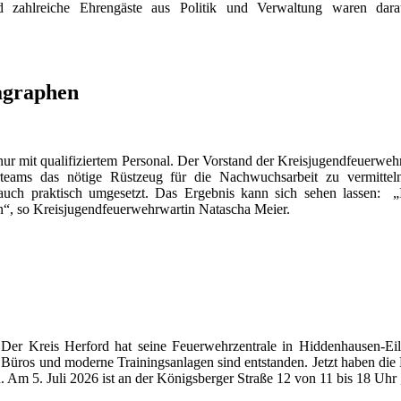
d zahlreiche Ehrengäste aus Politik und Verwaltung waren darau
agraphen
nur mit qualifiziertem Personal. Der Vorstand der Kreisjugendfeuerweh
uerteams das nötige Rüstzeug für die Nachwuchsarbeit zu vermit
 auch praktisch umgesetzt. Das Ergebnis kann sich sehen lassen: 
“, so Kreisjugendfeuerwehrwartin Natascha Meier.
er Kreis Herford hat seine Feuerwehrzentrale in Hiddenhausen-Eils
, Büros und moderne Trainingsanlagen sind entstanden. Jetzt haben die 
. Am 5. Juli 2026 ist an der Königsberger Straße 12 von 11 bis 18 Uhr