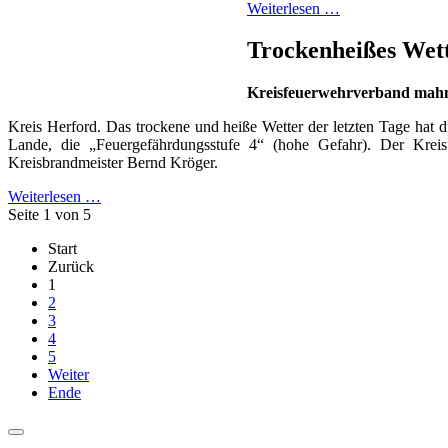
Weiterlesen …
Trockenheißes Wette
Kreisfeuerwehrverband mahn
Kreis Herford. Das trockene und heiße Wetter der letzten Tage hat d
Lande, die „Feuergefährdungsstufe 4“ (hohe Gefahr). Der Kreis
Kreisbrandmeister Bernd Kröger.
Weiterlesen …
Seite 1 von 5
Start
Zurück
1
2
3
4
5
Weiter
Ende