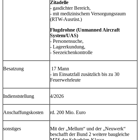
Zitadelle
- gasdichter Bereich,
- mit medizinischem Versorgungsraum
(RTW-Ausrüst.)
Flugdrohne (Unmanned Aircraft
System/UAS)
- Personensuche,
- Lageerkundung,
- Seezeichenkontrolle
Besatzung
17 Mann
- im Einsatzfall zusätzlich bis zu 30
Feuerwehrleute
Indienststellung
4/2026
Anschaffungskosten
rd. 200 Mio. Euro
sonstiges
Mit der „Mellum“ und der „Neuwerk“
beschafft der Bund 2 weitere baugleiche
MZS der Scharhörn-Klasse.