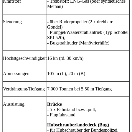
Kraftstoff
- Treibstoff: LNG-Gas (oder synthetisches
Methan)
Steuerung
- über Ruderpropeller (2 x drehbare
Gondel),
- Pumpjet/Wasserstrahlantrieb (Typ Schottel
SPJ 520),
- Bugstrahlruder (Manövrierhilfe)
Höchstgeschwindigkeit
16 kn (rd. 30 km/h)
Abmessungen
105 m (L), 20 m (B)
Verdrängung/Tiefgang
7.000 Tonnen bei 5,50 m Tiefgang
Ausrüstung
Brücke
- 5 x Fahrstand bzw. -pult,
- Flugfahrstand
Hubschrauberlandedeck (Bug)
- für Hubschrauber der Bundespolizei,