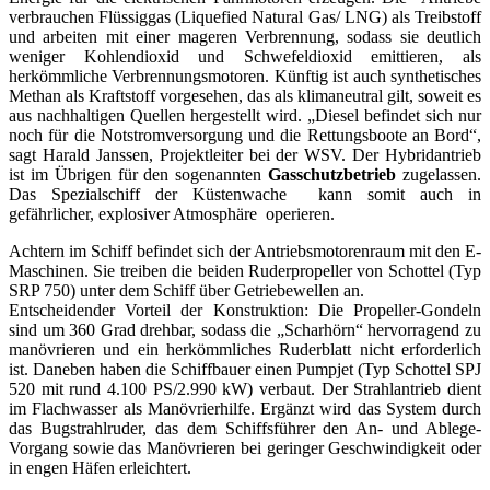
verbrauchen Flüssiggas (Liquefied Natural Gas/ LNG) als Treibstoff
und arbeiten mit einer mageren Verbrennung, sodass sie deutlich
weniger Kohlendioxid und Schwefeldioxid emittieren, als
herkömmliche Verbrennungsmotoren. Künftig ist auch synthetisches
Methan als Kraftstoff vorgesehen, das als klimaneutral gilt, soweit es
aus nachhaltigen Quellen hergestellt wird. „Diesel befindet sich nur
noch für die Notstromversorgung und die Rettungsboote an Bord“,
sagt Harald Janssen, Projektleiter bei der WSV. Der Hybridantrieb
ist im Übrigen für den sogenannten
Gasschutzbetrieb
zugelassen.
Das Spezialschiff der Küstenwache kann somit auch in
gefährlicher, explosiver Atmosphäre operieren.
Achtern im Schiff befindet sich der Antriebsmotorenraum mit den E-
Maschinen. Sie treiben die beiden Ruderpropeller von Schottel (Typ
SRP 750) unter dem Schiff über Getriebewellen an.
Entscheidender Vorteil der Konstruktion: Die Propeller-Gondeln
sind um 360 Grad drehbar, sodass die „Scharhörn“ hervorragend zu
manövrieren und ein herkömmliches Ruderblatt nicht erforderlich
ist. Daneben haben die Schiffbauer einen Pumpjet (Typ Schottel SPJ
520 mit rund 4.100 PS/2.990 kW) verbaut. Der Strahlantrieb dient
im Flachwasser als Manövrierhilfe. Ergänzt wird das System durch
das Bugstrahlruder, das dem Schiffsführer den An- und Ablege-
Vorgang sowie das Manövrieren bei geringer Geschwindigkeit oder
in engen Häfen erleichtert.