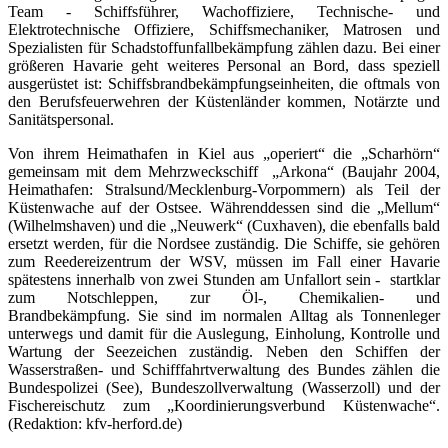
Team - Schiffsführer, Wachoffiziere, Technische- und
Elektrotechnische Offiziere, Schiffsmechaniker, Matrosen und
Spezialisten für Schadstoffunfallbekämpfung zählen dazu. Bei einer
größeren Havarie geht weiteres Personal an Bord, dass speziell
ausgerüstet ist: Schiffsbrandbekämpfungseinheiten, die oftmals von
den Berufsfeuerwehren der Küstenländer kommen, Notärzte und
Sanitätspersonal.
Von ihrem Heimathafen in Kiel aus „operiert“ die „Scharhörn“
gemeinsam mit dem Mehrzweckschiff „Arkona“ (Baujahr 2004,
Heimathafen: Stralsund/Mecklenburg-Vorpommern) als Teil der
Küstenwache auf der Ostsee. Währenddessen sind die „Mellum“
(Wilhelmshaven) und die „Neuwerk“ (Cuxhaven), die ebenfalls bald
ersetzt werden, für die Nordsee zuständig. Die Schiffe, sie gehören
zum Reedereizentrum der WSV, müssen im Fall einer Havarie
spätestens innerhalb von zwei Stunden am Unfallort sein - startklar
zum Notschleppen, zur Öl-, Chemikalien- und
Brandbekämpfung. Sie sind im normalen Alltag als Tonnenleger
unterwegs und damit für die Auslegung, Einholung, Kontrolle und
Wartung der Seezeichen zuständig. Neben den Schiffen der
Wasserstraßen- und Schifffahrtverwaltung des Bundes zählen die
Bundespolizei (See), Bundeszollverwaltung (Wasserzoll) und der
Fischereischutz zum „Koordinierungsverbund Küstenwache“.
(Redaktion: kfv-herford.de)