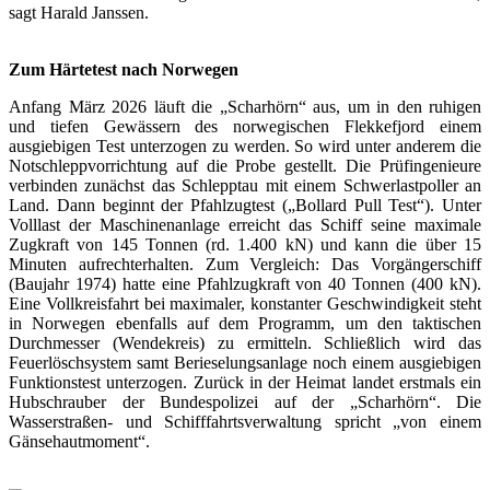
sagt Harald Janssen.
Zum Härtetest nach Norwegen
Anfang März 2026 läuft die „Scharhörn“ aus, um in den ruhigen
und tiefen Gewässern des norwegischen Flekkefjord einem
ausgiebigen Test unterzogen zu werden. So wird unter anderem die
Notschleppvorrichtung auf die Probe gestellt. Die Prüfingenieure
verbinden zunächst das Schlepptau mit einem Schwerlastpoller an
Land. Dann beginnt der Pfahlzugtest („Bollard Pull Test“). Unter
Volllast der Maschinenanlage erreicht das Schiff seine maximale
Zugkraft von 145 Tonnen (rd. 1.400 kN) und kann die über 15
Minuten aufrechterhalten. Zum Vergleich: Das Vorgängerschiff
(Baujahr 1974) hatte eine Pfahlzugkraft von 40 Tonnen (400 kN).
Eine Vollkreisfahrt bei maximaler, konstanter Geschwindigkeit steht
in Norwegen ebenfalls auf dem Programm, um den taktischen
Durchmesser (Wendekreis) zu ermitteln. Schließlich wird das
Feuerlöschsystem samt Berieselungsanlage noch einem ausgiebigen
Funktionstest unterzogen. Zurück in der Heimat landet erstmals ein
Hubschrauber der Bundespolizei auf der „Scharhörn“. Die
Wasserstraßen- und Schifffahrtsverwaltung spricht „von einem
Gänsehautmoment“.