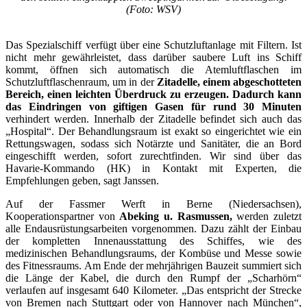
(Foto: WSV)
Das Spezialschiff verfügt über eine Schutzluftanlage mit Filtern. Ist
nicht mehr gewährleistet, dass darüber saubere Luft ins Schiff
kommt, öffnen sich automatisch die Atemluftflaschen im
Schutzluftflaschenraum, um in der
Zitadelle, einem abgeschotteten
Bereich, einen leichten Überdruck zu erzeugen. Dadurch kann
das Eindringen von giftigen Gasen für rund 30 Minuten
verhindert werden. Innerhalb der Zitadelle befindet sich auch das
„Hospital“. Der Behandlungsraum ist exakt so eingerichtet wie ein
Rettungswagen, sodass sich Notärzte und Sanitäter, die an Bord
eingeschifft werden, sofort zurechtfinden. Wir sind über das
Havarie-Kommando (HK) in Kontakt mit Experten, die
Empfehlungen geben, sagt Janssen.
Auf der Fassmer Werft in Berne (Niedersachsen),
Kooperationspartner von
Abeking u. Rasmussen,
werden zuletzt
alle Endausrüstungsarbeiten vorgenommen. Dazu zählt der Einbau
der kompletten Innenausstattung des Schiffes, wie des
medizinischen Behandlungsraums, der Kombüse und Messe sowie
des Fitnessraums. Am Ende der mehrjährigen Bauzeit summiert sich
die Länge der Kabel, die durch den Rumpf der „Scharhörn“
verlaufen auf insgesamt 640 Kilometer. „Das entspricht der Strecke
von Bremen nach Stuttgart oder von Hannover nach München“,