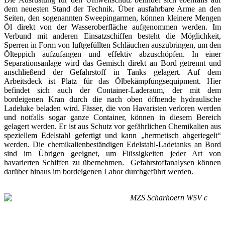
dem neuesten Stand der Technik. Über ausfahrbare Arme an den
Seiten, den sogenannten Sweepingarmen, können kleinere Mengen
Öl direkt von der Wasseroberfläche aufgenommen werden. Im
Verbund mit anderen Einsatzschiffen besteht die Möglichkeit,
Sperren in Form von luftgefüllten Schläuchen auszubringen, um den
Ölteppich aufzufangen und effektiv abzuschöpfen. In einer
Separationsanlage wird das Gemisch direkt an Bord getrennt und
anschließend der Gefahrstoff in Tanks gelagert. Auf dem
Arbeitsdeck ist Platz für das Ölbekämpfungsequipment. Hier
befindet sich auch der Container-Laderaum, der mit dem
bordeigenen Kran durch die nach oben öffnende hydraulische
Ladeluke beladen wird. Fässer, die von Havaristen verloren werden
und notfalls sogar ganze Container, können in diesem Bereich
gelagert werden. Er ist aus Schutz vor gefährlichen Chemikalien aus
speziellem Edelstahl gefertigt und kann „hermetisch abgeriegelt“
werden. Die chemikalienbeständigen Edelstahl-Ladetanks an Bord
sind im Übrigen geeignet, um Flüssigkeiten jeder Art von
havarierten Schiffen zu übernehmen. Gefahrstoffanalysen können
darüber hinaus im bordeigenen Labor durchgeführt werden.