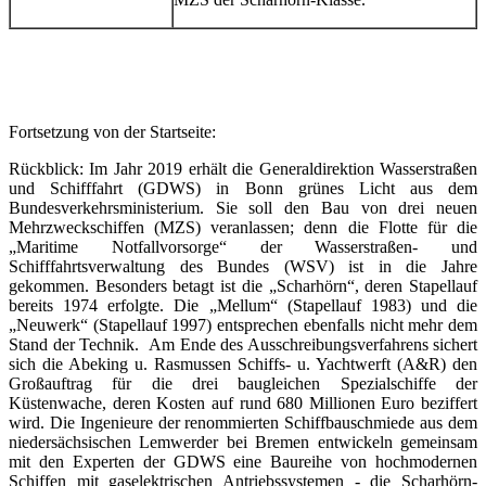
Fortsetzung von der Startseite:
Rückblick: Im Jahr 2019 erhält die Generaldirektion Wasserstraßen
und Schifffahrt (GDWS) in Bonn grünes Licht aus dem
Bundesverkehrsministerium. Sie soll den Bau von drei neuen
Mehrzweckschiffen (MZS) veranlassen; denn die Flotte für die
„Maritime Notfallvorsorge“ der Wasserstraßen- und
Schifffahrtsverwaltung des Bundes (WSV) ist in die Jahre
gekommen. Besonders betagt ist die „Scharhörn“, deren Stapellauf
bereits 1974 erfolgte. Die „Mellum“ (Stapellauf 1983) und die
„Neuwerk“ (Stapellauf 1997) entsprechen ebenfalls nicht mehr dem
Stand der Technik. Am Ende des Ausschreibungsverfahrens sichert
sich die Abeking u. Rasmussen Schiffs- u. Yachtwerft (A&R) den
Großauftrag für die drei baugleichen Spezialschiffe der
Küstenwache, deren Kosten auf rund 680 Millionen Euro beziffert
wird. Die Ingenieure der renommierten Schiffbauschmiede aus dem
niedersächsischen Lemwerder bei Bremen entwickeln gemeinsam
mit den Experten der GDWS eine Baureihe von hochmodernen
Schiffen mit gaselektrischen Antriebssystemen - die Scharhörn-