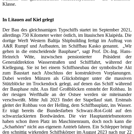
Klasse.
In Litauen auf Kiel gelegt
Der Bau des gleichnamigen Typschiffs startet im September 2021,
allerdings 750 Kilometer weiter östlich, im litauischen Klaipėda. Die
dortige Werft Western Baltija Shipbuilding fertigt im Auftrag von
A&R Rumpf und Aufbauten, im Schiffbau Kasko genannt. „Wir
gehen in die entscheidende Bauphase“, sagt Prof. Dr.-Ing. Hans-
Heinrich Witte, inzwischen pensionierter Präsident der
Generaldirektion Wasserstraßen und Schifffahrt, während der
Kiellegung. Sie ist bei einem Schiffsneubau der symbolische Akt
zum Baustart nach Abschluss der konstruktiven Vorplanungen.
Dabei werden Münzen als Glücksbringer unter die massiven
Stützblöcke im Trockendock gelegt, auf denen das Schiff während
der Bauphase ruht. Aus fünf Großblöcken entsteht der Rohbau. In
der riesigen Werfthalle an der Ostsee werden sie miteinander
verschweißt. Mitte Juli 2023 findet der Stapellauf statt. Erstmals
gleitet der Rohbau von der Helling, dem Schiffbauplatz, ins Wasser.
Er trägt bereits die Bundesfarben Schwarz-Rot-Gold auf den
schwarzlackierten Bordwänden. Die vier Hauptantriebsmotoren
haben schon ihren Platz im Maschinenraum, doch noch kann die
„Scharhörn“ nicht aus eigenem Antrieb fahren. Ein Schlepper bringt
den schnittig wirkenden Schiffskörper im August 2023 nach nur 22