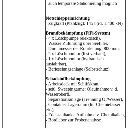
- auch temporäre Stationierung möglich
Notschleppeinrichtung
- Zugkraft (Pfahlzug): 145 t (rd. 1.400 kN)
Brandbekämpfung (FiFi-System)
- 4 x Löschpumpe (elektrisch),
- Wasser-Zuführung über Seefilter,
- Durchmesser der Rohrleitung: 800 mm,
- 5 x Löschmonitor (fest verbaut),
- 1 x Löschmonitor (hydraulisch
ausfahrbar),
- Berieselungsanlage (Selbstschutz)
Schadstoffbekämpfung
- Arbeitsdeck mit Schiffskran,
-
seitl.
Sweepingarme: Ölaufnahme v. d.
Wasseroberfl.,
- Separationsanlage (Trennung Öl/Wasser),
- Container-Lagerraum (für Chemiefässer
etc.),
- Edelstahltanks: Aufnahme v. Chemikalien,
- Bordlabor zur Probenanalyse