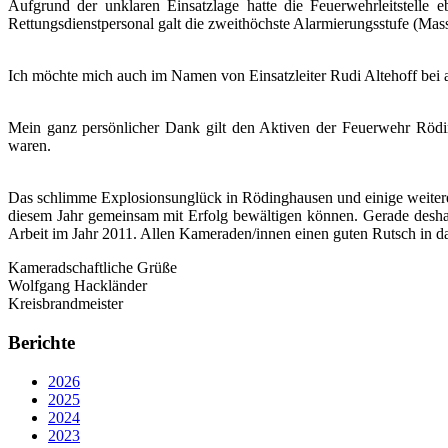
Aufgrund der unklaren Einsatzlage hatte die Feuerwehrleitstelle
Rettungsdienstpersonal galt die zweithöchste Alarmierungsstufe (Ma
Ich möchte mich auch im Namen von Einsatzleiter Rudi Altehoff bei 
Mein ganz persönlicher Dank gilt den Aktiven der Feuerwehr Röd
waren.
Das schlimme Explosionsunglück in Rödinghausen und einige weitere 
diesem Jahr gemeinsam mit Erfolg bewältigen können. Gerade deshalb 
Arbeit im Jahr 2011. Allen Kameraden/innen einen guten Rutsch in da
Kameradschaftliche Grüße
Wolfgang Hackländer
Kreisbrandmeister
Berichte
2026
2025
2024
2023