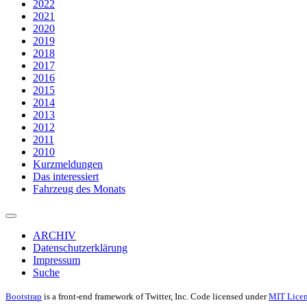
2022
2021
2020
2019
2018
2017
2016
2015
2014
2013
2012
2011
2010
Kurzmeldungen
Das interessiert
Fahrzeug des Monats
ARCHIV
Datenschutzerklärung
Impressum
Suche
Bootstrap
is a front-end framework of Twitter, Inc. Code licensed under
MIT Licen