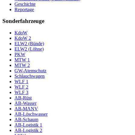
Geschichte
Reportage
Sonderfahrzeuge
KdoW
KdoW 2
ELW2 (Bünde)
ELW2 (Löhne)
PKW
MTW 1
MTW 2
GW-Atemschutz
Schlauchwagen
WLF 1
WLF 2
WLF 3
AB-Rüst
AB-Wasser
AB-MANV
AB-Löschwasser
AB-Schaum
AB-Logistik 1
AB-Logistik 2