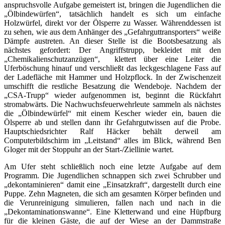
anspruchsvolle Aufgabe gemeistert ist, bringen die Jugendlichen die
„Ölbindewürfen“, tatsächlich handelt es sich um einfache
Holzwürfel, direkt vor der Ölsperre zu Wasser. Währenddessen ist
zu sehen, wie aus dem Anhänger des „Gefahrguttransporters“ weiße
Dämpfe austreten. An dieser Stelle ist die Bootsbesatzung als
nächstes gefordert: Der Angriffstrupp, bekleidet mit den
„Chemikalienschutzanzügen“, klettert über eine Leiter die
Uferböschung hinauf und verschließt das leckgeschlagene Fass auf
der Ladefläche mit Hammer und Holzpflock. In der Zwischenzeit
umschifft die restliche Besatzung die Wendeboje. Nachdem der
„CSA-Trupp“ wieder aufgenommen ist, beginnt die Rückfahrt
stromabwärts. Die Nachwuchsfeuerwehrleute sammeln als nächstes
die „Ölbindewürfel“ mit einem Kescher wieder ein, bauen die
Ölsperre ab und stellen dann ihr Gefahrgutwissen auf die Probe.
Hauptschiedsrichter Ralf Häcker behält derweil am
Computerbildschirm im „Leitstand“ alles im Blick, während Ben
Gloger mit der Stoppuhr an der Start-/Ziellinie wartet.
Am Ufer steht schließlich noch eine letzte Aufgabe auf dem
Programm. Die Jugendlichen schnappen sich zwei Schrubber und
„dekontaminieren“ damit eine „Einsatzkraft“, dargestellt durch eine
Puppe. Zehn Magneten, die sich am gesamten Körper befinden und
die Verunreinigung simulieren, fallen nach und nach in die
„Dekontaminationswanne“. Eine Kletterwand und eine Hüpfburg
für die kleinen Gäste, die auf der Wiese an der Dammstraße