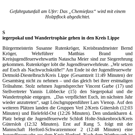
Gefahrgutunfall am Ufer: Das „Chemiefass“ wird mit einem
Holzpflock abgedichtet.
S
iegerpokal und Wandertrophäe gehen in den Kreis Lippe
Bürgermeisterin Susanne Rutenkröger, Kreisbrandmeister Bernd
Kröger, Wehrführer Matthias Brand und
Kreisjugendfeuerwehrwartin Natascha Meier sind zur Siegerehrung
gekommen. Rutenkröger lobt die Jugendfeuerwehrleute. „Wir setzen
auf Euch als Nachwuchskräfte!“ Am Ende ist der Jugendfeuerwehr
Detmold-Diestelbruch/Kreis Lippe (Gesamtzeit 11:49 Minuten) der
Gesamtsieg nicht zu nehmen – und das gleich bei ihrer erstmaligen
Teilnahme. Stolz nehmen Jugendsprecher Vincent Garbe (17) und
Stellvertreter Yannis Lübbecke (15) den Siegerpokal und die
Wandertrophäe entgegen. „Das verpflichtet Euch, im nächsten Jahr
wieder anzutreten“, sagt Löschgruppenführer Lars Vienop. Auf den
weiteren Plätzen landen die Gruppen Verl 2/Kreis Gütersloh (12:03
Minuten) und Bielefeld-Ost (12:26 Minuten). Den undankbaren 4.
Platz belegt die Jugendfeuerwehr Schloß Holte-Stukenbrock/Kreis
Gütersloh (12:32 Minuten). Erst auf Rang 5. folgt mit der
Mannschaft Herford-Schwarzenmoor 2 (12:48 Minuten) eine
Jugendfeuerwehr aus dem Kreis Herford. Nach dem Wettbewerb ist