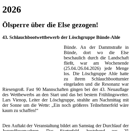
2026
Ölsperre über die Else gezogen!
43. Schlauchbootwettbewerb der Löschgruppe Bünde-Ahle
Bünde. An der Dammstraße in
Bünde, dort wo die Else
beschaulich durch die Landschaft
fließt, war am Wochenende
(25.04./26.04.2026) jede Menge
los. Die Löschgruppe Ahle hatte
zu ihrem Schlauchbootturnier
eingeladen und die Resonanz war
Riesengroß. Fast 90 Mannschaften gingen bei der 43. Neuauflage
des Wettbewerbs an den Start und das bei bestem Frühlingswetter.
Lars Vienop, Leiter der Löschgruppe, strahlte am Nachmittag mit
der Sonne um die Wette: „Ein noch größeres Teilnehmerfeld wäre
kaum zu schaffen!“
Den Auftakt der Veranstaltung bildet am Samstag der Durchlauf der
Jugendfeuerwehren. Das Starterfeld, bestehend aus 25