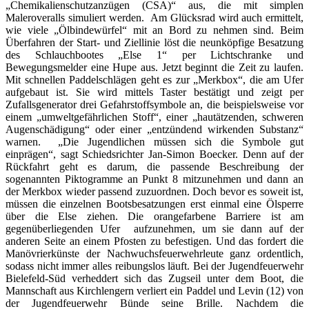
„Chemikalienschutzanzügen (CSA)“ aus, die mit simplen
Maleroveralls simuliert werden. Am Glücksrad wird auch ermittelt,
wie viele „Ölbindewürfel“ mit an Bord zu nehmen sind. Beim
Überfahren der Start- und Ziellinie löst die neunköpfige Besatzung
des Schlauchbootes „Else 1“ per Lichtschranke und
Bewegungsmelder eine Hupe aus. Jetzt beginnt die Zeit zu laufen.
Mit schnellen Paddelschlägen geht es zur „Merkbox“, die am Ufer
aufgebaut ist. Sie wird mittels Taster bestätigt und zeigt per
Zufallsgenerator drei Gefahrstoffsymbole an, die beispielsweise vor
einem „umweltgefährlichen Stoff“, einer „hautätzenden, schweren
Augenschädigung“ oder einer „entzündend wirkenden Substanz“
warnen. „Die Jugendlichen müssen sich die Symbole gut
einprägen“, sagt Schiedsrichter Jan-Simon Boecker. Denn auf der
Rückfahrt geht es darum, die passende Beschreibung der
sogenannten Piktogramme an Punkt 8 mitzunehmen und dann an
der Merkbox wieder passend zuzuordnen. Doch bevor es soweit ist,
müssen die einzelnen Bootsbesatzungen erst einmal eine Ölsperre
über die Else ziehen. Die orangefarbene Barriere ist am
gegenüberliegenden Ufer aufzunehmen, um sie dann auf der
anderen Seite an einem Pfosten zu befestigen. Und das fordert die
Manövrierkünste der Nachwuchsfeuerwehrleute ganz ordentlich,
sodass nicht immer alles reibungslos läuft. Bei der Jugendfeuerwehr
Bielefeld-Süd verheddert sich das Zugseil unter dem Boot, die
Mannschaft aus Kirchlengern verliert ein Paddel und Levin (12) von
der Jugendfeuerwehr Bünde seine Brille. Nachdem die