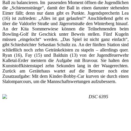
Ball zu balancieren. Im passenden Moment öffnen die Jugendlichen
die „Schienenstränge“, damit der Ball in einen darunter stehenden
Eimer fällt; denn nur dann gibt es Punkte. Jugendsprecherin Lea
(16) ist zufrieden: „Alles ist gut gelaufen!“ Anschließend geht es
über die Valdorfer Straße und Jägerortstraße den Winterberg hinauf.
An der Kita Sommerwiese können die Teilnehmenden beim
Bowling-Golf ihr Geschick unter Beweis stellen. Fünf Kugeln
müssen „eingelocht“ werden. „Das Spiel ist nicht ganz einfach“,
gibt Schiedsrichter Sebastian Schultz zu. An der fünften Station sind
schließlich noch zehn Getränkekisten zu stapeln – allerdings quer.
Ryan (16), Fay (15) und Balduin (13) von der Jugendfeuerwehr
Kalletal-Erder meistern die Aufgabe mit Bravour. Sie halten den
Kunststoffkistenstapel zehn Sekunden lang in der Waagerechten.
Zurück am Gerätehaus wartet auf die Betreuer noch eine
Zusatzaufgabe: Mit dem Kinder-Bobby-Car kurven sie durch einen
Slalomparcours, um die Mannschaftswertungen aufzubessern.