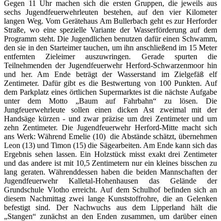
Gegen 11 Uhr machen sich die ersten Gruppen, die jeweils aus
sechs Jugendfeuerwehrleuten bestehen, auf den vier Kilometer
langen Weg. Vom Gerätehaus Am Bullerbach geht es zur Herforder
Straße, wo eine spezielle Variante der Wasserförderung auf dem
Programm steht. Die Jugendlichen benutzen dafür einen Schwamm,
den sie in den Starteimer tauchen, um ihn anschließend im 15 Meter
entfernten Zieleimer auszuwringen. Gerade spurten die
Teilnehmenden der Jugendfeuerwehr Herford-Schwarzenmoor hin
und her. Am Ende beträgt der Wasserstand im Zielgefäß elf
Zentimeter. Dafür gibt es die Bestwertung von 100 Punkten. Auf
dem Parkplatz eines örtlichen Supermarktes ist die nächste Aufgabe
unter dem Motto „Baum auf Fahrbahn“ zu lösen. Die
Jungfeuerwehrleute sollen einen dicken Ast zweimal mit der
Handsäge kürzen - und zwar präzise um drei Zentimeter und um
zehn Zentimeter. Die Jugendfeuerwehr Herford-Mitte macht sich
ans Werk: Während Emelie (10) die Abstände schätzt, übernehmen
Leon (13) und Timon (15) die Sägearbeiten. Am Ende kann sich das
Ergebnis sehen lassen. Ein Holzstück misst exakt drei Zentimeter
und das andere ist mit 10,5 Zentimetern nur ein kleines bisschen zu
lang geraten. Währenddessen haben die beiden Mannschaften der
Jugendfeuerwehr Kalletal-Hohenhausen das Gelände der
Grundschule Vlotho erreicht. Auf dem Schulhof befinden sich an
diesem Nachmittag zwei lange Kunststoffrohre, die an Gelenken
befestigt sind. Der Nachwuchs aus dem Lipperland hält die
„Stangen“ zunächst an den Enden zusammen, um darüber einen